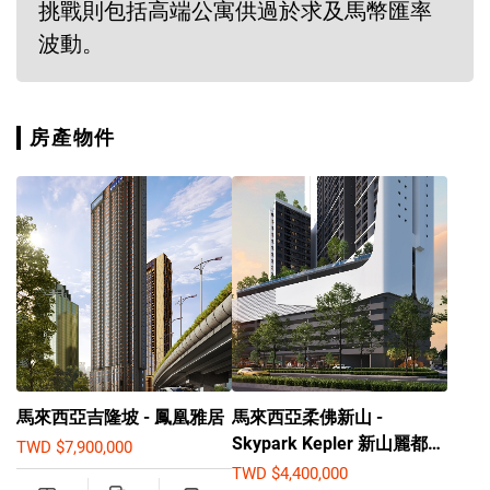
挑戰則包括高端公寓供過於求及馬幣匯率
波動。
房產物件
馬來西亞吉隆坡 - 鳳凰雅居
馬來西亞柔佛新山 -
Skypark Kepler 新山麗都海
TWD $7,900,000
天苑曜華庭
TWD $4,400,000