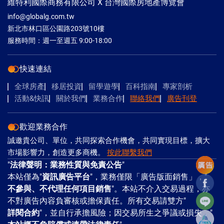
維特利國際商務有限公司 X 台灣國際房地產博覽會
info@globalg.com.tw
新北市林口區公園路203號10樓
服務時間：週一至週五 9:00-18:00
快速連結
全球房產
移居投資
留學遊學
百科指南
專家剖析
活動&快訊
關於我們
業務合作
聯絡我們
廣告刊登
歡迎業務合作
誠邀貴公司、單位，共同探索合作機會，共同實現目標，擴大
市場影響力，創造更多商機。
按此聯繫我們
"
法律聲明：業務性質與免責公告
"
本站僅為"
資訊廣告平台
"，業務僅限「廣告版面銷售」，"
Facebo
不參與、不代理任何項目銷售
"。本站不介入交易過程，亦
Line
不對廣告內容負審核或擔保責任。所有交易請雙方"
詳閱合約
"，並自行承擔風險；因交易所生之爭議或損失，"