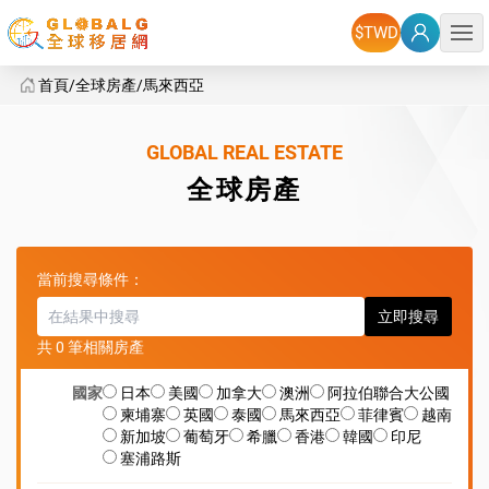
選單
首頁
全球房產
馬來西亞
馬來西亞
GLOBAL REAL ESTATE
全球房產
當前搜尋條件：
立即搜尋
共 0 筆相關房產
國家
日本
美國
加拿大
澳洲
阿拉伯聯合大公國
柬埔寨
英國
泰國
馬來西亞
菲律賓
越南
新加坡
葡萄牙
希臘
香港
韓國
印尼
塞浦路斯