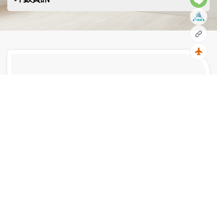
複製
回到
全部單位均以精裝修交付，室内采用高級瓷磚
與高級木質地板。厨房配置完整，内崁式烤
箱，護具，抽油烟機，冰箱等等。衛浴選用國