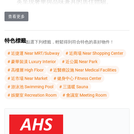
英呈現奢華與品味兼具的居住體驗。
Armani Hallson採用全精裝設計，內部
查看更多
配置國際品牌家電與高品質建材，細
節考究，體現尊貴格調。公共設施包
特色標籤
點選下列標籤，輕鬆得到符合特色的喜好物件！
括無邊際泳池、空中健身房、景觀花
# 近捷運 Near MRT/Subway
# 近商場 Near Shopping Center
園及住客休閒空間，打造城市中的綠
# 豪華裝潢 Luxury Interior
# 近公園 Near Park
色度假氛圍。
# 高樓層 High Floor
# 近醫療設施 Near Medical Facilities
# 近市場 Near Market
# 健身中心 Fitness Center
無論是自住還是投資，Armani Hallson
# 游泳池 Swimming Pool
# 三溫暖 Sauna
皆具備卓越潛力。項目位於馬來西亞
# 娛樂室 Recreation Room
# 會議室 Meeting Room
首都核心區，租賃需求強勁，升值空
間可觀。以「奢華、便利、尊榮」為
設計主軸，Armani Hallson不僅是一處