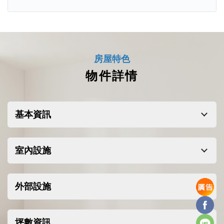
房屋特色
物件詳情
預計2029完成建設，SOHO樓(C棟)68層，
基本資訊
SOVO樓(A和B棟)78層，共三棟。面向吉隆坡雙
子星塔，吉隆坡塔和吉隆坡城市景。全部單位
室內設施
均以精裝修交付。
外部設施
Facebo
Line
坪數資訊