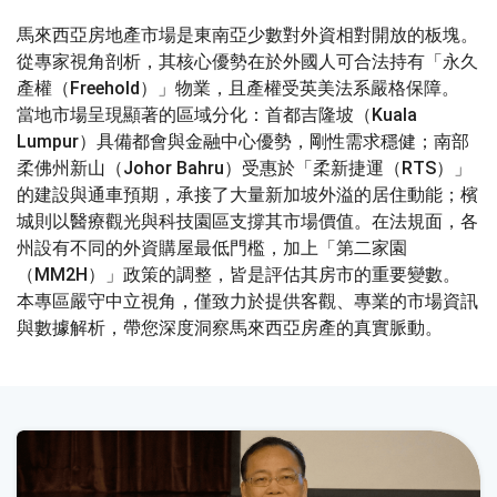
馬來西亞房地產市場是東南亞少數對外資相對開放的板塊。
從專家視角剖析，其核心優勢在於外國人可合法持有「永久
產權（Freehold）」物業，且產權受英美法系嚴格保障。
當地市場呈現顯著的區域分化：首都吉隆坡（Kuala
Lumpur）具備都會與金融中心優勢，剛性需求穩健；南部
柔佛州新山（Johor Bahru）受惠於「柔新捷運（RTS）」
的建設與通車預期，承接了大量新加坡外溢的居住動能；檳
城則以醫療觀光與科技園區支撐其市場價值。在法規面，各
州設有不同的外資購屋最低門檻，加上「第二家園
（MM2H）」政策的調整，皆是評估其房市的重要變數。
本專區嚴守中立視角，僅致力於提供客觀、專業的市場資訊
與數據解析，帶您深度洞察馬來西亞房產的真實脈動。