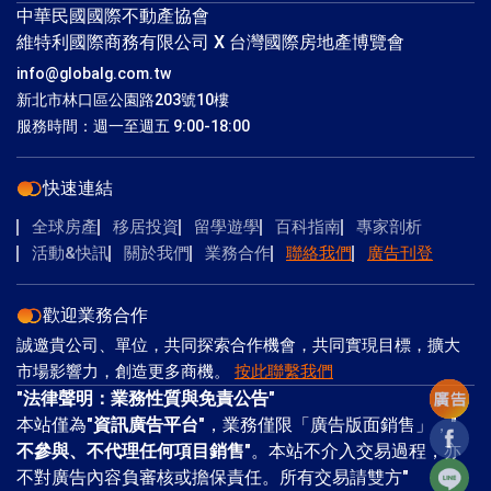
中華民國國際不動產協會
維特利國際商務有限公司 X 台灣國際房地產博覽會
info@globalg.com.tw
新北市林口區公園路203號10樓
服務時間：週一至週五 9:00-18:00
快速連結
全球房產
移居投資
留學遊學
百科指南
專家剖析
活動&快訊
關於我們
業務合作
聯絡我們
廣告刊登
歡迎業務合作
誠邀貴公司、單位，共同探索合作機會，共同實現目標，擴大
市場影響力，創造更多商機。
按此聯繫我們
"
法律聲明：業務性質與免責公告
"
本站僅為"
資訊廣告平台
"，業務僅限「廣告版面銷售」，"
Facebo
不參與、不代理任何項目銷售
"。本站不介入交易過程，亦
Line
不對廣告內容負審核或擔保責任。所有交易請雙方"