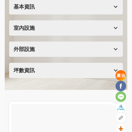
無比的藍天白雲
基本資訊
室內設施
外部設施
坪數資訊
Facebo
Line
複製
精美無比的臥室。
回到