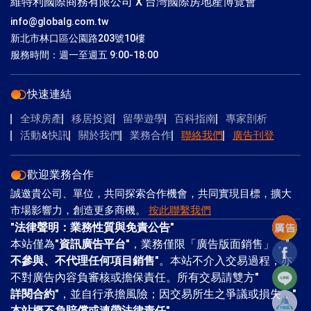
維特利國際商務有限公司 X 台灣國際房地產博覽會
info@globalg.com.tw
新北市林口區公園路203號10樓
服務時間：週一至週五 9:00-18:00
快速連結
全球房產
移居投資
留學遊學
百科指南
專家剖析
活動&快訊
關於我們
業務合作
聯絡我們
廣告刊登
歡迎業務合作
誠邀貴公司、單位，共同探索合作機會，共同實現目標，擴大
市場影響力，創造更多商機。
按此聯繫我們
"
法律聲明：業務性質與免責公告
"
本站僅為"
資訊廣告平台
"，業務僅限「廣告版面銷售」，"
Facebo
不參與、不代理任何項目銷售
"。本站不介入交易過程，亦
Line
不對廣告內容負審核或擔保責任。所有交易請雙方"
詳閱合約
"，並自行承擔風險；因交易所生之爭議或損失，"
本站概不負賠償或連帶法律責任
"。