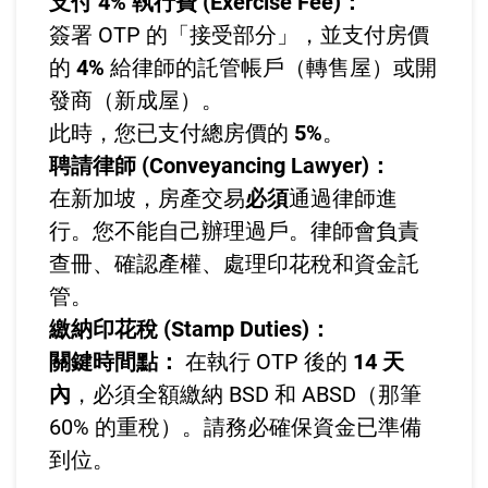
支付 4% 執行費 (Exercise Fee)：
簽署 OTP 的「接受部分」，並支付房價
的
4%
給律師的託管帳戶（轉售屋）或開
發商（新成屋）。
此時，您已支付總房價的
5%
。
聘請律師 (Conveyancing Lawyer)：
在新加坡，房產交易
必須
通過律師進
行。您不能自己辦理過戶。律師會負責
查冊、確認產權、處理印花稅和資金託
管。
繳納印花稅 (Stamp Duties)：
關鍵時間點：
在執行 OTP 後的
14 天
內
，必須全額繳納 BSD 和 ABSD（那筆
60% 的重稅）。請務必確保資金已準備
到位。