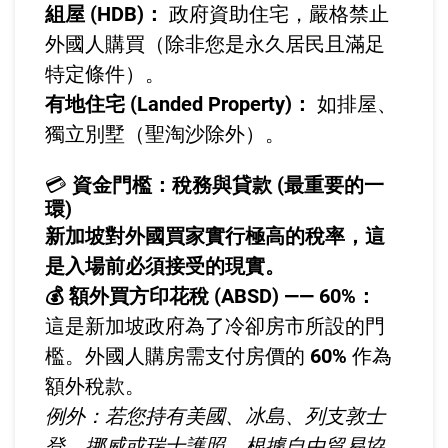
組屋 (HDB)：
政府資助住宅，嚴格禁止
外國人購買（除非您是永久居民且滿足
特定條件）。
有地住宅 (Landed Property)：
如排屋、
獨立別墅（聖淘沙除外）。
💳
資金門檻：稅務與貸款 (最重要的一
環)
新加坡對外國買家實行極高的稅率，這
是入場前必須接受的現實。
💰 額外買方印花稅 (ABSD) —— 60%：
這是新加坡政府為了冷卻房市所設的門
檻。外國人購房需支付房價的
60%
作為
額外稅款。
例外：若您持有美國、冰島、列支敦士
登、挪威或瑞士護照，根據自由貿易協