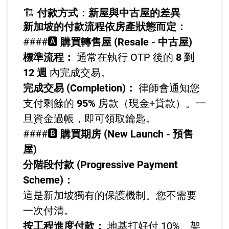
🏗️
付款方式：新屋與中古屋的差異
新加坡的付款流程依房產狀態而定：
####🅰️
購買轉售屋 (Resale - 中古屋)
標準流程：
通常在執行 OTP 後的
8 到
12 週
內完成交易。
完成交易 (Completion)：
律師會通知您
支付剩餘的
95%
房款（現金+貸款）。一
旦資金過帳，即可領取鑰匙。
####🅱️
購買期房 (New Launch - 預售
屋)
分階段付款 (Progressive Payment
Scheme)：
這是新加坡獨有的保護機制。您不需要
一次付清。
按工程進度付款：
地基打好付 10%、架