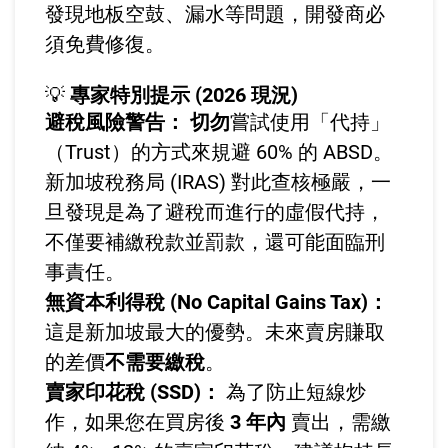
發現地板空鼓、漏水等問題，開發商必
須免費修復。
💡
專家特別提示 (2026 現況)
避稅風險警告：
切勿
嘗試使用「代持」
（Trust）的方式來規避 60% 的 ABSD。
新加坡稅務局 (IRAS) 對此查核極嚴，一
旦發現是為了避稅而進行的虛假代持，
不僅要補繳稅款並罰款，還可能面臨刑
事責任。
無資本利得稅 (No Capital Gains Tax)：
這是新加坡最大的優勢。未來賣房賺取
的差價
不需要繳稅
。
賣家印花稅 (SSD)：
為了防止短線炒
作，如果您在買房後
3 年內
賣出，需繳