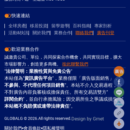
快速連結
全球房產
移居投資
留學遊學
百科指南
專家剖析
活動&快訊
關於我們
業務合作
聯絡我們
廣告刊登
歡迎業務合作
誠邀貴公司、單位，共同探索合作機會，共同實現目標，擴大
市場影響力，創造更多商機。
按此聯繫我們
"
法律聲明：業務性質與免責公告
"
本站僅為"
資訊廣告平台
"，業務僅限「廣告版面銷售」，"
Facebo
不參與、不代理任何項目銷售
"。本站不介入交易過程，亦
Line
不對廣告內容負審核或擔保責任。所有交易請雙方"
詳閱合約
"，並自行承擔風險；因交易所生之爭議或損失，"
本站概不負賠償或連帶法律責任
"。
複製
GLOBALG © 2026.All rights reserved.
Design
by Grnet
回到
關於我們
會員條款
隱私權聲明