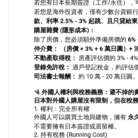
若您有日本長期簽證（工作/永住），可享零
若您是海外投資者，僅有少數台資銀行
款、利率 2.5% - 3% 起跳、且只貸
購屋雜費 (隱形成本)：
除了房價，您必須額外準備房價的
6% 
仲介費：
（房價 × 3% + 6 萬日圓）+
不動產取得稅：
房產評估價的 3% -
登錄免許稅：
過戶登記稅金，約評估價
司法書士報酬：
約 10 萬 - 20 萬日圓
🛂
外國人權利與稅務義務：避不掉的
日本對外國人購屋沒有限制，但在稅
1. 權利：完全所有權
外國人可以購買土地與建物，擁有
永久
不需要擁有日本簽證或居留權。
2. 持有稅務 (Running Cost)