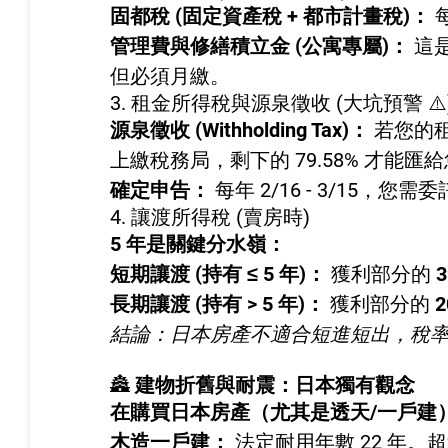
固都稅 (固定資產稅 + 都市計畫稅)：
管理費與修繕積立金 (公寓專屬)：
這
但必須月繳。
3. 租金所得稅與源泉徵收 (大坑預警 ⚠️
源泉徵收 (Withholding Tax)：
若您的
上繳稅務局，剩下的 79.58% 才能匯
確定申告：
每年 2/16 - 3/15
4. 讓渡所得稅 (賣房時)
5 年是關鍵分水嶺：
短期讓渡 (持有 ≤ 5 年)：
獲利部分的
3
長期讓渡 (持有 > 5 年)：
獲利部分的
2
結論：日本房產不適合短進短出，稅
🏯
建物折舊與耐震：日本獨有觀念
在購買日本房產（尤其是透天/一戶建
木造一戶建：
法定耐用年數 22 年。