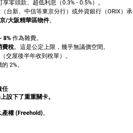
頭款、超低利息（0.3% - 0.5%）。
（台新、中信等東京分行）或外資銀行（ORIX）
給東京/大阪精華區物件
。
- 8%
作為雜費。
 消費稅
。這是公定上限，幾乎無議價空間。
 4%（交屋後半年收到稅單）。
的 2%。
。
責任
務上設下了重重關卡。
產權 (Freehold)
。