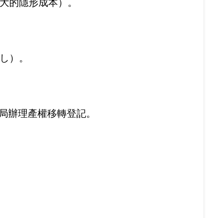
大的隱形成本）。
し）。
法務局辦理產權移轉登記。