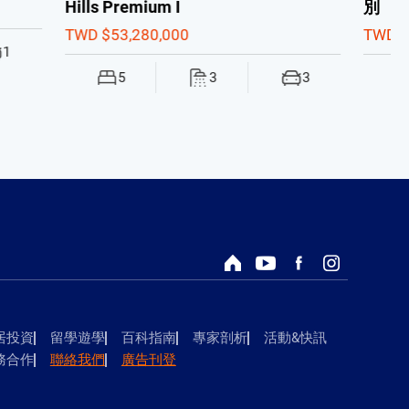
別
TWD $3,388,000
3
2
2
0
回首頁
Youtube頻道
Facebook粉絲專頁
Instagram
居投資
留學遊學
百科指南
專家剖析
活動&快訊
務合作
聯絡我們
廣告刊登