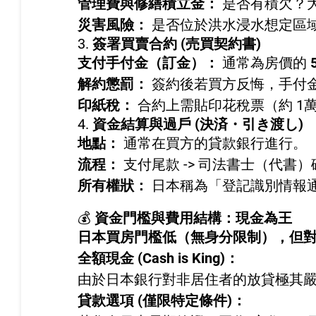
管理費與修繕積立金：
是否有積欠？
災害風險：
是否位於洪水浸水想定區
3.
簽署買賣合約 (売買契約書)
支付手付金（訂金）：
通常為房價的
解約懲罰：
簽約後若買方反悔，手付
印紙稅：
合約上需貼印花稅票（約 1萬 
4.
資金結算與過戶 (決済・引き渡し)
地點：
通常在買方的貸款銀行進行。
流程：
支付尾款 -> 司法書士（代書）
所有權狀：
日本稱為「登記識別情報通知
💰
資金門檻與費用結構：現金為王
日本買房門檻低（無身分限制），但
全額現金 (Cash is King)：
由於日本銀行對非居住者的放貸極其
貸款選項 (僅限特定條件)：