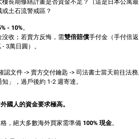
大樓長期修繕計畫是否資金不足？（這是日本公寓最
域或土石流警戒區？
5% - 10%
。
金沒收；若賣方反悔，需
雙倍賠償
手付金（手付倍返
- 3萬日圓）。
確認文件 -> 賣方交付鑰匙 -> 司法書士當天前往
」，過戶後約 1-2 週寄達。
對外國人的
資金要求極高
。
嚴格，絕大多數海外買家需準備
100% 現金
。