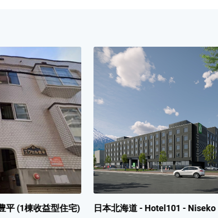
otel101 - Niseko
日本沖繩 - Alpha Terrace 