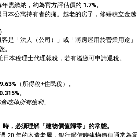
每年需繳納，約為官方評估價的
1.7%
。
是日本公寓持有者的痛。越老的房子，修繕積立金越
)
租客是「法人（公司）」或「將房屋用於營業用途
給您。
，您需委託日本稅理士代理報稅，若有溢繳可申請退稅。
9.63%
（所得稅+住民稅）。
0.315%
。
率會吃掉所有獲利。
）時，必須理解「建物價值歸零」的常態。
超過 20 年的木造老屋，銀行鑑價時建物價值通常