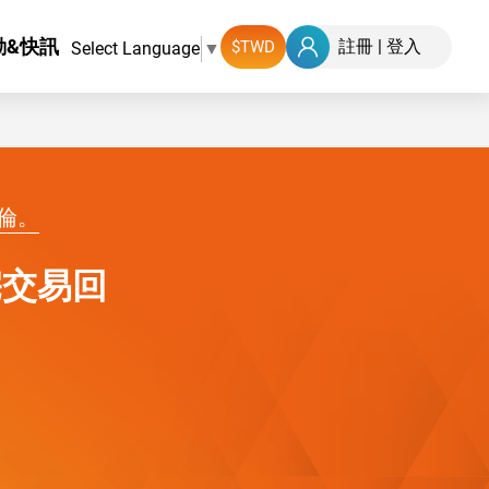
動&快訊
註冊
|
登入
Select Language
▼
倫。
宅交易回