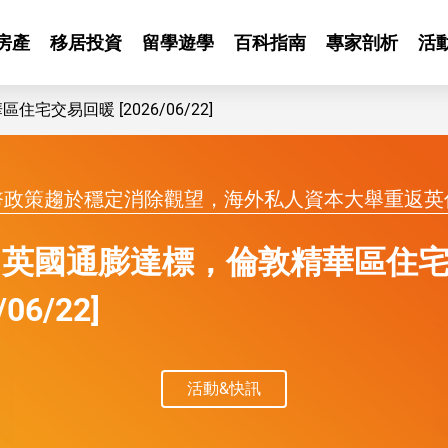
房產
移居投資
留學遊學
百科指南
專家剖析
活
交易回暖 [2026/06/22]
幣政策趨於穩定消除觀望，海外私人資本大舉重返英
】英國通膨達標，倫敦精華區住
/06/22]
活動&快訊