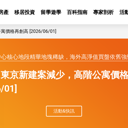
房產
移居投資
留學遊學
百科指南
專家剖析
活
再創高 [2026/06/01]
中心核心地段精華地塊稀缺，海外高淨值買盤依舊強
】東京新建案減少，高階公寓價
/01]
活動&快訊