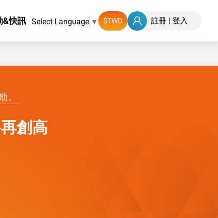
動&快訊
註冊
|
登入
Select Language
▼
勁。
格再創高