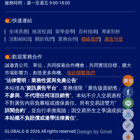
服務時間：週一至週五 9:00-18:00
快速連結
全球房產
移居投資
留學遊學
百科指南
專家剖析
活動&快訊
關於我們
業務合作
聯絡我們
廣告刊登
歡迎業務合作
誠邀貴公司、單位，共同探索合作機會，共同實現目標，擴大
市場影響力，創造更多商機。
按此聯繫我們
"
法律聲明：業務性質與免責公告
"
本站僅為"
資訊廣告平台
"，業務僅限「廣告版面銷售」，"
Facebo
不參與、不代理任何項目銷售
"。本站不介入交易過程，亦
Line
不對廣告內容負審核或擔保責任。所有交易請雙方"
詳閱合約
"，並自行承擔風險；因交易所生之爭議或損失，"
本站概不負賠償或連帶法律責任
"。
複製
GLOBALG © 2026.All rights reserved.
Design
by Grnet