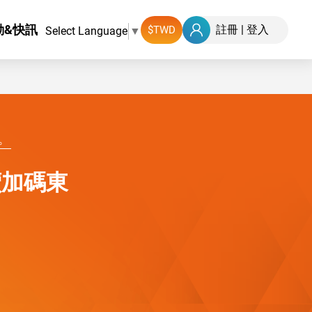
動&快訊
註冊
|
登入
Select Language
▼
。
續加碼東