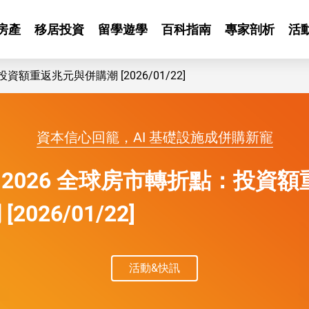
房產
移居投資
留學遊學
百科指南
專家剖析
活
額重返兆元與併購潮 [2026/01/22]
與併購潮
資本信心回籠，AI 基礎設施成併購新寵
2026 全球房市轉折點：投資額
2026/01/22]
活動&快訊