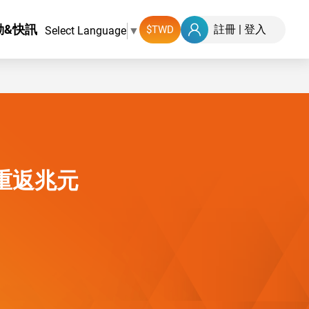
動&快訊
註冊
|
登入
Select Language
▼
重返兆元