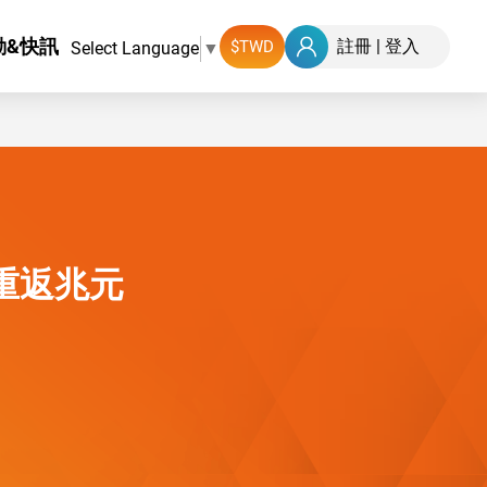
動&快訊
註冊
|
登入
Select Language
▼
重返兆元