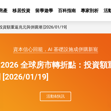
房產
移居投資
留學遊學
百科指南
專家剖析
活
額重返兆元與併購潮 [2026/01/19]
1/19]
資本信心回籠，AI 基礎設施成併購新寵
2026 全球房市轉折點：投資額
2026/01/19]
活動&快訊