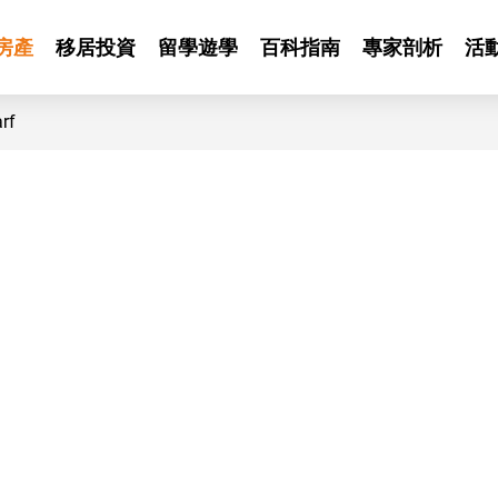
房產
移居投資
留學遊學
百科指南
專家剖析
活
rf