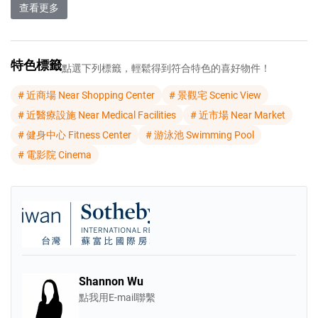
查看更多
公設與動態活力完美結合，海灘俱樂
部內配備了專屬遊戲室、露天劇場與
特色標籤
點選下列標籤，輕鬆得到符合特色的喜好物件！
室內電影院，泳池俱樂部則設有私人
酒廊與全景健身房。對於熱愛海洋與
# 近商場 Near Shopping Center
# 景觀宅 Scenic View
# 近醫療設施 Near Medical Facilities
# 近市場 Near Market
戶外的人來說，充滿活力的運動亭提
# 健身中心 Fitness Center
# 游泳池 Swimming Pool
供衝浪與立槳裝備，活力庭院裡則有
# 電影院 Cinema
西洋棋草坪與攀岩區，搭配 24 小時的
頂級物業禮賓服務，讓每一天都過得
如星級度假般尊榮。
Shannon Wu
點我用E-mail聯繫