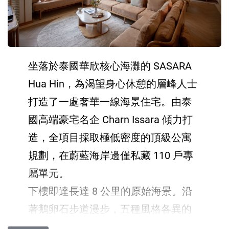
坐落於泰國華欣核心海灘的 SASARA
Hua Hin，為渴望身心休憩的層峰人士
打造了一處奢華一線海景住宅。由泰
國高端豪宅名企 Charn Issara 傾力打
造，全項目採取極低密度的頂級公寓
規劃，在蔚藍海岸邊僅私藏 110 戶專
屬單元。
下樓即達長達 8 公里的原始海景。沿
著鵝卵石步道漫步，五種風格各異的
景觀渡假泳池在綠意間流淌。全項目