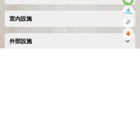
了隱世度假與現代繁華。無論是熱愛
室內設施
高爾夫球運動，還是想沿著專屬自行
複製
車道探索攀武里森林公園，這裡都能
回到
外部設施
滿足您對頂級生活的想像。這不僅是
一處犒賞心靈的私密寓所，更是海外
置產的投資首選，SASARA Hua Hin 正
坪數資訊
以它獨有的藝術姿態，等待著懂得鑑
賞生活的您前來入主。