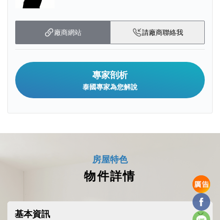
廠商網站
請廠商聯絡我
專家剖析
泰國專家為您解說
除了得天獨厚的私密度假感，SASARA
房屋特色
Hua Hin 更兼具了無可挑剔的城市生活
物件詳情
機能。本項目周邊環繞著華欣國際學
Facebo
校、曼谷醫院華欣分院，並鄰近藍港
基本資訊
購物中心與蟬鳴創意市集，完美平衡
Line