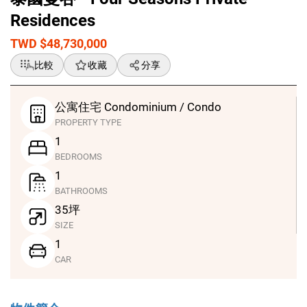
Residences
TWD $48,730,000
比較
收藏
分享
公寓住宅 Condominium / Condo
PROPERTY TYPE
1
BEDROOMS
1
BATHROOMS
35坪
SIZE
1
CAR