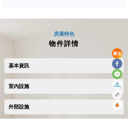
建築概念
該項目的設計旨在創造城市精緻與自
然寧靜之間的無縫對話，重點在於：
房屋特色
每個單元都擁有寬闊的河景
物件詳情
從地板到天花板的玻璃外牆
寬敞的天花板高度和大面積的私人露
Facebo
基本資訊
台
Line
提升隱私與流動性的周到空間格局
室內設施
該建築強調開放性、採光以及與河流
複製
不間斷的連接。
外部設施
回到
私人住宅設施
坪數資訊