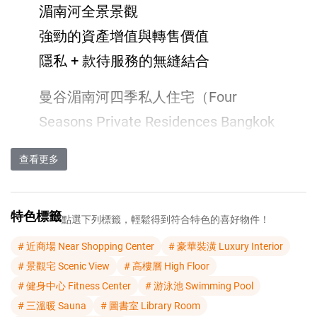
湄南河全景景觀
強勁的資產增值與轉售價值
隱私 + 款待服務的無縫結合
曼谷湄南河四季私人住宅（Four
Seasons Private Residences Bangkok
at Chao Phraya River）是泰國最负盛
查看更多
名的超奢華住宅開發項目之一，重新
定義了曼谷市中心的濱水生活。該項
特色標籤
目由康蒂集團開發（CGD）開發，並
點選下列標籤，輕鬆得到符合特色的喜好物件！
由四季酒店及度假村管理，帶來了世
# 近商場 Near Shopping Center
# 豪華裝潢 Luxury Interior
# 景觀宅 Scenic View
# 高樓層 High Floor
界級款待服務、隱私和卓越建築的罕
# 健身中心 Fitness Center
# 游泳池 Swimming Pool
見融合。
# 三溫暖 Sauna
# 圖書室 Library Room