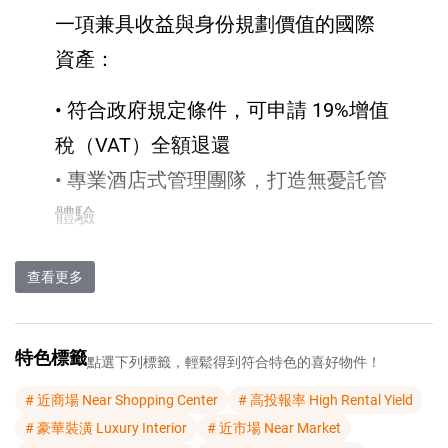
一項兼具收益與身份規劃價值的國際
資產：
• 符合政府規定條件，可申請 19%增值
稅（VAT）全額退還
• 專業酒店式管理團隊，打造無憂託管
體驗
• 優越地段與旅遊需求支撐，具備良好
查看更多
租賃收益潛力
• 符合塞浦路斯永久居留權（PR）申請
條件
特色標籤
點選下列標籤，輕鬆得到符合特色的喜好物件！
• 歐盟區域資產配置，把握長期增值機
# 近商場 Near Shopping Center
# 高投報率 High Rental Yield
會
# 豪華裝潢 Luxury Interior
# 近市場 Near Market