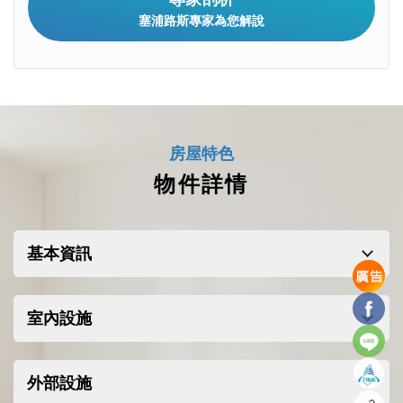
塞浦路斯專家為您解說
房屋特色
物件詳情
基本資訊
Facebo
10棟建築風格獨特的住宅樓-200套設
室內設施
Line
計精緻優雅的公寓-豐富的生活方式配
套設施-開闊的景觀花園，打造靜谧的
外部設施