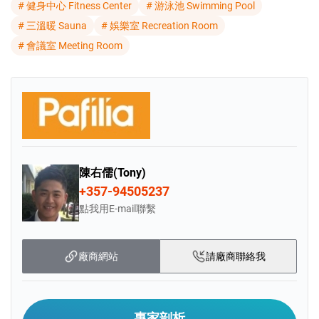
# 健身中心 Fitness Center
# 游泳池 Swimming Pool
讓您的資金不只是置產，更同步實現
# 三溫暖 Sauna
# 娛樂室 Recreation Room
收益、資產保值與海外身份布局。
# 會議室 Meeting Room
Elysia Blu 坐落於帕福斯最受追捧的地
段
之一，地理位置優越，步行10分鐘即
可
陳右儒(Tony)
到達海濱，周邊文化氛圍濃厚、商業
+357-94505237
中心
點我用E-mail聯繫
與自然美景觸手可及。 在這裡，都市
的
廠商網站
請廠商聯絡我
活力與寧靜的度假氛圍完美交融
專家剖析