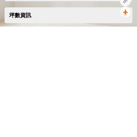
城市綠洲-流暢舒適的生活體驗，完美
複製
呈現地中海式的優雅精髓
坪數資訊
回到
Elysia Blu 坐落於帕福斯最受追捧的地
段之一，地理位置優越，步行10分鐘
即可到達海濱，周邊文化氛圍濃厚、
商業中心與自然美景觸手可及。 在這
裡，都市的活力與寧靜的度假氛圍完
美交融。
步入其間，開啟全新設計美學的生活
範式——在清晰俐落的線條、自然光的
流動與精緻材料的襯托下，空間既充
滿靈感，又恆久雋永