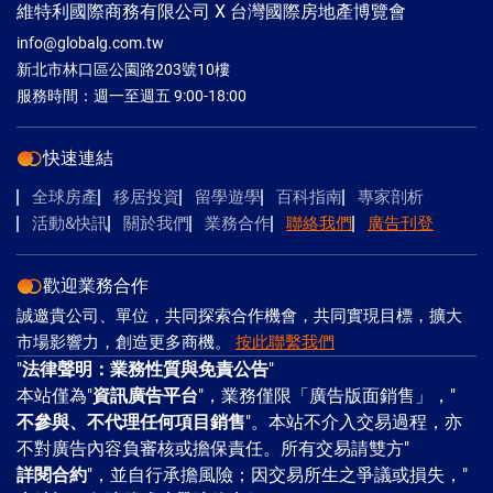
維特利國際商務有限公司 X 台灣國際房地產博覽會
info@globalg.com.tw
新北市林口區公園路203號10樓
服務時間：週一至週五 9:00-18:00
快速連結
全球房產
移居投資
留學遊學
百科指南
專家剖析
活動&快訊
關於我們
業務合作
聯絡我們
廣告刊登
歡迎業務合作
誠邀貴公司、單位，共同探索合作機會，共同實現目標，擴大
市場影響力，創造更多商機。
按此聯繫我們
"
法律聲明：業務性質與免責公告
"
本站僅為"
資訊廣告平台
"，業務僅限「廣告版面銷售」，"
不參與、不代理任何項目銷售
"。本站不介入交易過程，亦
不對廣告內容負審核或擔保責任。所有交易請雙方"
詳閱合約
"，並自行承擔風險；因交易所生之爭議或損失，"