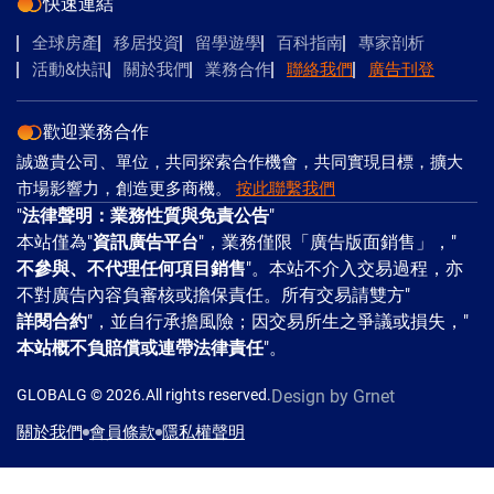
快速連結
全球房產
移居投資
留學遊學
百科指南
專家剖析
活動&快訊
關於我們
業務合作
聯絡我們
廣告刊登
歡迎業務合作
誠邀貴公司、單位，共同探索合作機會，共同實現目標，擴大
市場影響力，創造更多商機。
按此聯繫我們
"
法律聲明：業務性質與免責公告
"
本站僅為"
資訊廣告平台
"，業務僅限「廣告版面銷售」，"
不參與、不代理任何項目銷售
"。本站不介入交易過程，亦
不對廣告內容負審核或擔保責任。所有交易請雙方"
詳閱合約
"，並自行承擔風險；因交易所生之爭議或損失，"
本站概不負賠償或連帶法律責任
"。
GLOBALG © 2026.All rights reserved.
Design
by Grnet
關於我們
會員條款
隱私權聲明