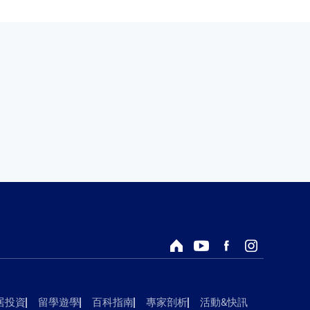
回首頁
Youtube頻道
Facebook粉絲專頁
Instagram
居投資
留學遊學
百科指南
專家剖析
活動&快訊