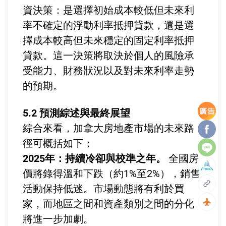
資決策：是選擇初始成本較低但未來利
率不確定的浮動利率抵押貸款，還是選
擇成本較高但未來穩定的固定利率抵押
貸款。這一決策將取決於個人的風險承
受能力、財務狀況以及對未來利率走勢
的預期。
5.2 預測綜述與最終展望
Facebo
綜合來看，加拿大房地產市場的未來路
徑可概括如下：
Line
2025年：持續冷卻與校準之年。
全國房
價將錄得溫和下跌（約1%至2%），銷售
活動保持低迷。市場動態將有利於買
複製
家，而地區之間和資產類別之間的分化
回到
將進一步加劇。