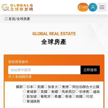
選單
首頁
全球房產
全球房產
GLOBAL REAL ESTATE
全球房產
當前搜尋條件：
立即搜尋
共 3 筆相關房產
國家
日本
美國
加拿大
澳洲
阿拉伯聯合大公國
柬埔寨
英國
泰國
馬來西亞
菲律賓
越南
新加坡
葡萄牙
希臘
香港
韓國
印尼
塞浦路斯