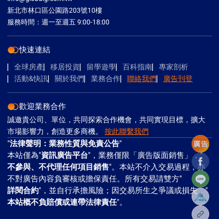
新北市林口區公園路203號10樓
服務時間：週一至週五 9:00-18:00
快速連結
全球房產
移居投資
留學遊學
百科指南
專家剖析
活動&快訊
關於我們
業務合作
聯絡我們
廣告刊登
歡迎業務合作
誠邀貴公司、單位，共同探索合作機會，共同實現目標，擴大
市場影響力，創造更多商機。
按此聯繫我們
"
法律聲明：業務性質與免責公告
"
本站僅為"
資訊廣告平台
"，業務僅限「廣告版面銷售」，"
Facebo
不參與、不代理任何項目銷售
"。本站不介入交易過程，亦
Line
不對廣告內容負審核或擔保責任。所有交易請雙方"
詳閱合約
"，並自行承擔風險；因交易所生之爭議或損失，"
本站概不負賠償或連帶法律責任
"。