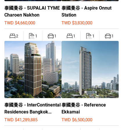
泰國曼谷 - SUPALAI TYME
泰國曼谷 - Aspire Onnut
Charoen Nakhon
Station
TWD $4,660,000
TWD $3,830,000
2
1
1
1
1
1
泰國曼谷 - InterContinental
泰國曼谷 - Reference
Residences Bangkok
Ekkamai
Asoke
TWD $41,289,885
TWD $6,500,000