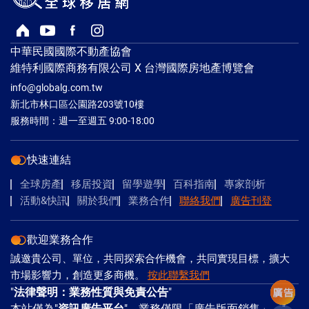
回首頁
Youtube頻道
Facebook粉絲專頁
Instagram
中華民國國際不動產協會
維特利國際商務有限公司 X 台灣國際房地產博覽會
info@globalg.com.tw
新北市林口區公園路203號10樓
服務時間：週一至週五 9:00-18:00
快速連結
全球房產
移居投資
留學遊學
百科指南
專家剖析
活動&快訊
關於我們
業務合作
聯絡我們
廣告刊登
歡迎業務合作
誠邀貴公司、單位，共同探索合作機會，共同實現目標，擴大
市場影響力，創造更多商機。
按此聯繫我們
"
法律聲明：業務性質與免責公告
"
本站僅為"
資訊廣告平台
"，業務僅限「廣告版面銷售」，"