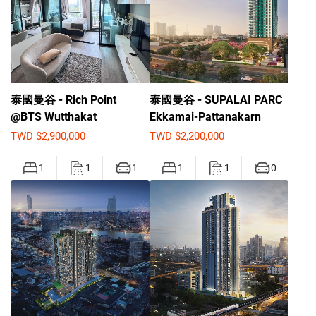
泰國曼谷 - Rich Point
泰國曼谷 - SUPALAI PARC
@BTS Wutthakat
Ekkamai-Pattanakarn
TWD $2,900,000
TWD $2,200,000
1
1
1
1
1
0