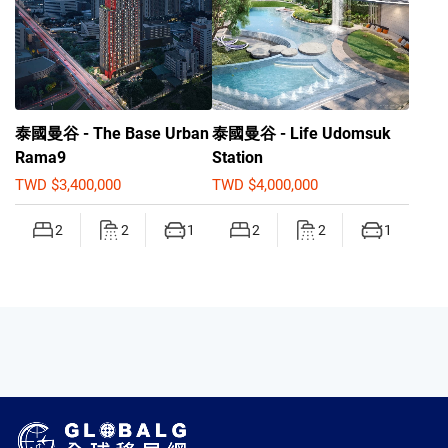
泰國曼谷 - The Base Urban
泰國曼谷 - Life Udomsuk
Rama9
Station
TWD $3,400,000
TWD $4,000,000
2
2
1
2
2
1