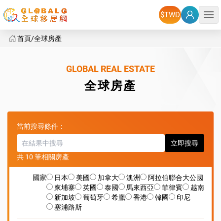
選單
首頁
全球房產
全球房產
GLOBAL REAL ESTATE
全球房產
當前搜尋條件：
立即搜尋
共 10 筆相關房產
國家
日本
美國
加拿大
澳洲
阿拉伯聯合大公國
柬埔寨
英國
泰國
馬來西亞
菲律賓
越南
新加坡
葡萄牙
希臘
香港
韓國
印尼
塞浦路斯