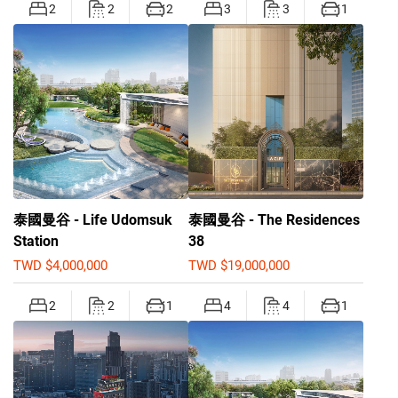
2
2
2
3
3
1
泰國曼谷 - Life Udomsuk
泰國曼谷 - The Residences
Station
38
TWD $4,000,000
TWD $19,000,000
2
2
1
4
4
1