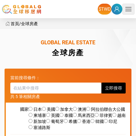
選單
首頁
全球房產
全球房產
GLOBAL REAL ESTATE
全球房產
當前搜尋條件：
立即搜尋
共 5 筆相關房產
國家
日本
美國
加拿大
澳洲
阿拉伯聯合大公國
柬埔寨
英國
泰國
馬來西亞
菲律賓
越南
新加坡
葡萄牙
希臘
香港
韓國
印尼
塞浦路斯