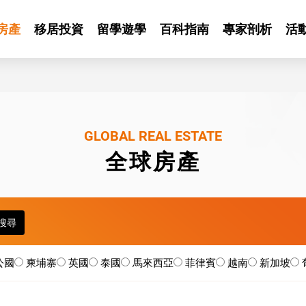
房產
移居投資
留學遊學
百科指南
專家剖析
活
GLOBAL REAL ESTATE
全球房產
搜尋
公國
柬埔寨
英國
泰國
馬來西亞
菲律賓
越南
新加坡