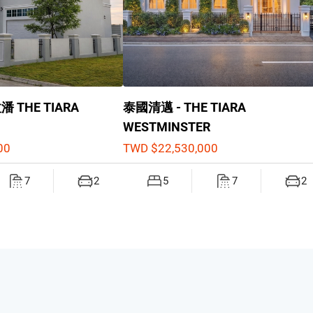
 THE TIARA
泰國清邁 - THE TIARA
WESTMINSTER
00
TWD $22,530,000
7
2
5
7
2