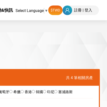
動&快訊
註冊
|
登入
Select Language
▼
共 4 筆相關房產
葡萄牙
希臘
香港
韓國
印尼
塞浦路斯