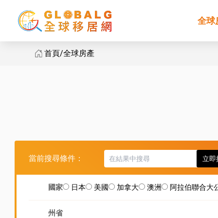
全球
首頁
全球房產
全球房產
當前搜尋條件：
立即
國家
日本
美國
加拿大
澳洲
阿拉伯聯合大
州省