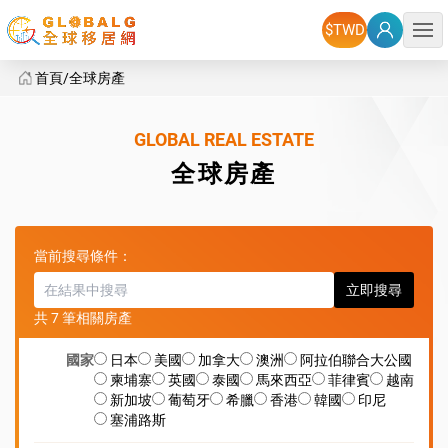
選單
首頁
全球房產
全球房產
GLOBAL REAL ESTATE
全球房產
當前搜尋條件：
立即搜尋
共 7 筆相關房產
國家
日本
美國
加拿大
澳洲
阿拉伯聯合大公國
柬埔寨
英國
泰國
馬來西亞
菲律賓
越南
新加坡
葡萄牙
希臘
香港
韓國
印尼
塞浦路斯