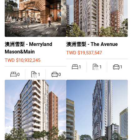
澳洲雪梨 - Merryland
澳洲雪梨 - The Avenue
Mason&Main
TWD $19,537,547
TWD $10,932,245
1
1
1
0
1
0