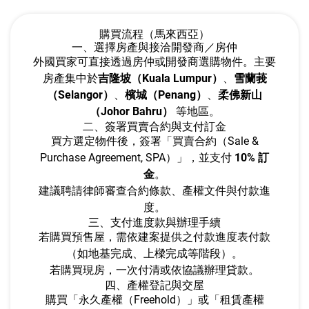
購買流程（馬來西亞）
一、選擇房產與接洽開發商／房仲
外國買家可直接透過房仲或開發商選購物件。主要
房產集中於
吉隆坡（Kuala Lumpur）
、
雪蘭莪
（Selangor）
、
檳城（Penang）
、
柔佛新山
（Johor Bahru）
等地區。
二、簽署買賣合約與支付訂金
買方選定物件後，簽署「買賣合約（Sale &
Purchase Agreement, SPA）」，並支付
10% 訂
金
。
建議聘請律師審查合約條款、產權文件與付款進
度。
三、支付進度款與辦理手續
若購買預售屋，需依建案提供之付款進度表付款
（如地基完成、上樑完成等階段）。
若購買現房，一次付清或依協議辦理貸款。
四、產權登記與交屋
購買「永久產權（Freehold）」或「租賃產權