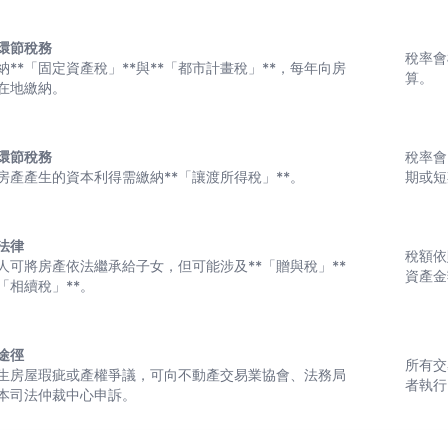
環節稅務
稅率會
納**「固定資產稅」**與**「都市計畫稅」**，每年向房
算。
在地繳納。
環節稅務
稅率會
房產產生的資本利得需繳納**「讓渡所得稅」**。
期或短
法律
稅額依
人可將房產依法繼承給子女，但可能涉及**「贈與稅」**
資產金
*「相續稅」**。
途徑
所有交
生房屋瑕疵或產權爭議，可向不動產交易業協會、法務局
者執行
本司法仲裁中心申訴。