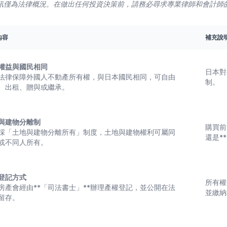
訊僅為法律概況。在做出任何投資決策前，請務必尋求專業律師和會計師
內容
補充說
權益與國民相同
日本對
法律保障外國人不動產所有權，與日本國民相同，可自由
制。
、出租、贈與或繼承。
與建物分離制
購買前
採「土地與建物分離所有」制度，土地與建物權利可屬同
還是*
或不同人所有。
登記方式
所有權
房產會經由**「司法書士」**辦理產權登記，並公開在法
並繳納
留存。