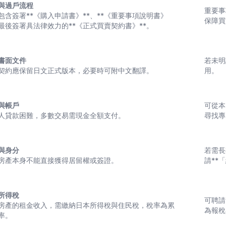
與過戶流程
重要事
包含簽署**《購入申請書》**、**《重要事項說明書》
保障買
，最後簽署具法律效力的**《正式買賣契約書》**。
書面文件
若未明
契約應保留日文正式版本，必要時可附中文翻譯。
用。
與帳戶
可從本
人貸款困難，多數交易需現金全額支付。
尋找專
與身分
若需長
房產本身不能直接獲得居留權或簽證。
請**
所得稅
可聘請
房產的租金收入，需繳納日本所得稅與住民稅，稅率為累
為報稅
率。