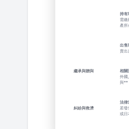
持有
需繳
產所
出售
賣出
繼承與贈與
相關
外國
與*
法律
糾紛與救濟
若發
或日