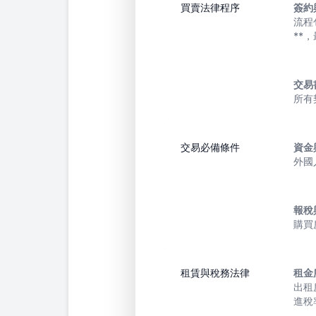
買賣法律程序
簽約
流程
**
交易
所有
交易必備條件
資金
外國
報稅
購買
租賃與稅務法律
租金
出租
進稅